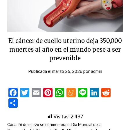
El cáncer de cuello uterino deja 350,000
muertes al año en el mundo pese a ser
prevenible
Publicada el
marzo 26, 2026
por
admin
Facebook
Twitter
Email
Pinterest
WhatsApp
Meneame
Line
LinkedI
Redd
Compartir
Visitas:
2.497
Cada 26 de marzo se conmemora el Día Mundial de la