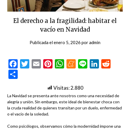
El derecho a la fragilidad: habitar el
vacío en Navidad
Publicada el
enero 5, 2026
por
admin
Facebook
Twitter
Email
Pinterest
WhatsApp
Meneame
Line
LinkedI
Redd
Compartir
Visitas:
2.880
La Navidad se presenta ante nosotros como una necesidad de
alegría y unión. Sin embargo, este ideal de bienestar choca con
la cruda realidad de quienes transitan por un duelo, enfermedad
o el vacío de la soledad.
Como psicólogos, observamos cómo la modernidad impone una