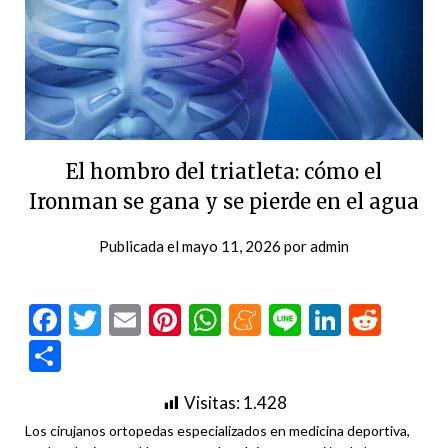
El hombro del triatleta: cómo el
Ironman se gana y se pierde en el agua
Publicada el
mayo 11, 2026
por
admin
Facebook
Twitter
Email
Pinterest
WhatsApp
Meneame
Line
LinkedI
Redd
Compartir
Visitas:
1.428
Los cirujanos ortopedas especializados en medicina deportiva,