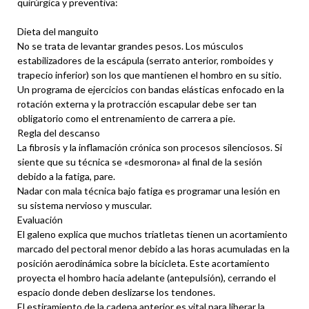
quirúrgica y preventiva:
Dieta del manguito
No se trata de levantar grandes pesos. Los músculos
estabilizadores de la escápula (serrato anterior, romboides y
trapecio inferior) son los que mantienen el hombro en su sitio.
Un programa de ejercicios con bandas elásticas enfocado en la
rotación externa y la protracción escapular debe ser tan
obligatorio como el entrenamiento de carrera a pie.
Regla del descanso
La fibrosis y la inflamación crónica son procesos silenciosos. Si
siente que su técnica se «desmorona» al final de la sesión
debido a la fatiga, pare.
Nadar con mala técnica bajo fatiga es programar una lesión en
su sistema nervioso y muscular.
Evaluación
El galeno explica que muchos triatletas tienen un acortamiento
marcado del pectoral menor debido a las horas acumuladas en la
posición aerodinámica sobre la bicicleta. Este acortamiento
proyecta el hombro hacia adelante (antepulsión), cerrando el
espacio donde deben deslizarse los tendones.
El estiramiento de la cadena anterior es vital para liberar la