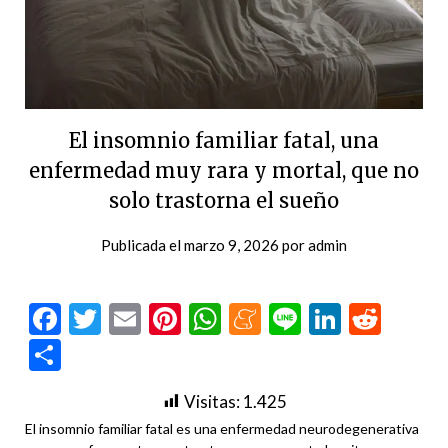
El insomnio familiar fatal, una
enfermedad muy rara y mortal, que no
solo trastorna el sueño
Publicada el
marzo 9, 2026
por
admin
Facebook
Twitter
Email
Pinterest
WhatsApp
Meneame
Line
LinkedI
Redd
Compartir
Visitas:
1.425
El insomnio familiar fatal es una enfermedad neurodegenerativa