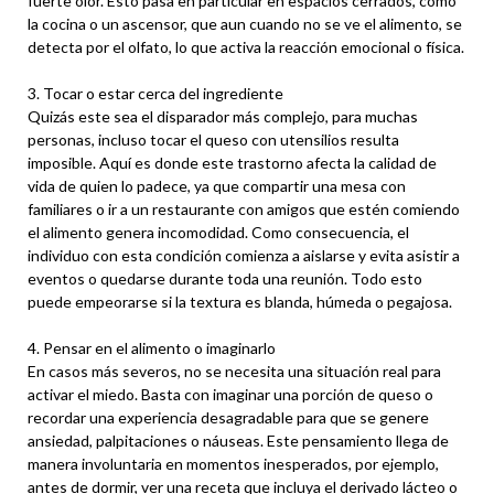
fuerte olor. Esto pasa en particular en espacios cerrados, como
la cocina o un ascensor, que aun cuando no se ve el alimento, se
detecta por el olfato, lo que activa la reacción emocional o física.
3. Tocar o estar cerca del ingrediente
Quizás este sea el disparador más complejo, para muchas
personas, incluso tocar el queso con utensilios resulta
imposible. Aquí es donde este trastorno afecta la calidad de
vida de quien lo padece, ya que compartir una mesa con
familiares o ir a un restaurante con amigos que estén comiendo
el alimento genera incomodidad. Como consecuencia, el
individuo con esta condición comienza a aislarse y evita asistir a
eventos o quedarse durante toda una reunión. Todo esto
puede empeorarse si la textura es blanda, húmeda o pegajosa.
4. Pensar en el alimento o imaginarlo
En casos más severos, no se necesita una situación real para
activar el miedo. Basta con imaginar una porción de queso o
recordar una experiencia desagradable para que se genere
ansiedad, palpitaciones o náuseas. Este pensamiento llega de
manera involuntaria en momentos inesperados, por ejemplo,
antes de dormir, ver una receta que incluya el derivado lácteo o