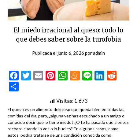
El miedo irracional al queso: todo lo
que debes saber sobre la turofobia
Publicada el
junio 6, 2026
por
admin
Facebook
Twitter
Email
Pinterest
WhatsApp
Meneame
Line
LinkedI
Redd
Compartir
Visitas:
1.673
El queso es un alimento delicioso que queda bien en todas las
comidas del día, pero, ¿alguna vez has escuchado a un amigo o
conocido decir que le tiene miedo? ¿O te ha pasado que sientes
rechazo cuando lo ves o lo hueles? En algunos casos, como
estos, podría tratarse de una condición conocida como