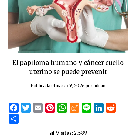
El papiloma humano y cáncer cuello
uterino se puede prevenir
Publicada el
marzo 9, 2026
por
admin
Facebook
Twitter
Email
Pinterest
WhatsApp
Meneame
Line
LinkedI
Redd
Compartir
Visitas:
2.589