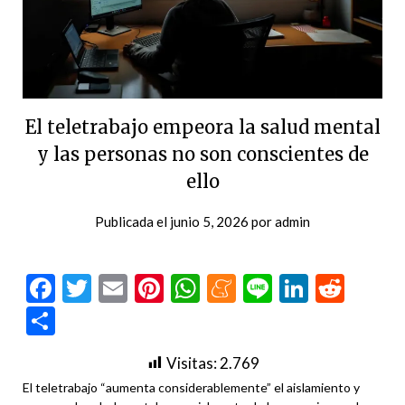
El teletrabajo empeora la salud mental
y las personas no son conscientes de
ello
Publicada el
junio 5, 2026
por
admin
Facebook
Twitter
Email
Pinterest
WhatsApp
Meneame
Line
LinkedI
Redd
Compartir
Visitas:
2.769
El teletrabajo “aumenta considerablemente” el aislamiento y