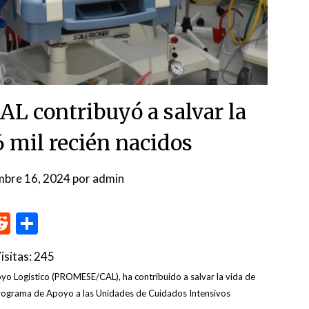
L contribuyó a salvar la
6 mil recién nacidos
mbre 16, 2024
por
admin
p
me
inkedIn
Reddit
Compartir
isitas:
245
o Logístico (PROMESE/CAL), ha contribuido a salvar la vida de
 Programa de Apoyo a las Unidades de Cuidados Intensivos