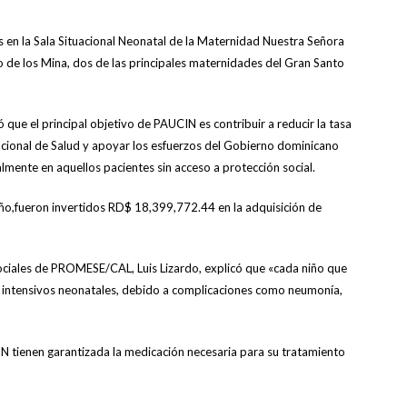
 en la Sala Situacional Neonatal de la Maternidad Nuestra Señora
zo de los Mina, dos de las principales maternidades del Gran Santo
que el principal objetivo de PAUCIN es contribuir a reducir la tasa
acional de Salud y apoyar los esfuerzos del Gobierno dominicano
almente en aquellos pacientes sin acceso a protección social.
ño,fueron invertidos RD$ 18,399,772.44 en la adquisición de
ociales de PROMESE/CAL, Luis Lizardo, explicó que «cada niño que
os intensivos neonatales, debido a complicaciones como neumonía,
IN tienen garantizada la medicación necesaria para su tratamiento