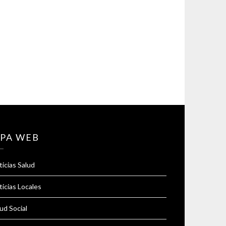
PA WEB
icias Salud
icias Locales
ud Social