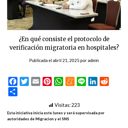
¿En qué consiste el protocolo de
verificación migratoria en hospitales?
Publicada el
abril 21, 2025
por
admin
Facebook
Twitter
Email
Pinterest
WhatsApp
Meneame
Line
LinkedI
Redd
Compartir
Visitas:
223
Esta iniciativa inicia este lunes y será supervisada por
autoridades de Migracion y el SNS