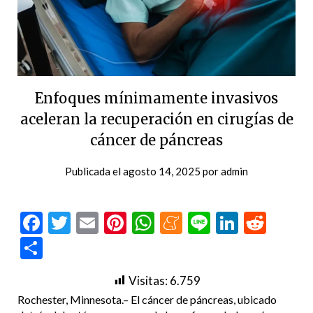
Enfoques mínimamente invasivos
aceleran la recuperación en cirugías de
cáncer de páncreas
Publicada el
agosto 14, 2025
por
admin
Facebook
Twitter
Email
Pinterest
WhatsApp
Meneame
Line
LinkedI
Redd
Compartir
Visitas:
6.759
Rochester, Minnesota.– El cáncer de páncreas, ubicado