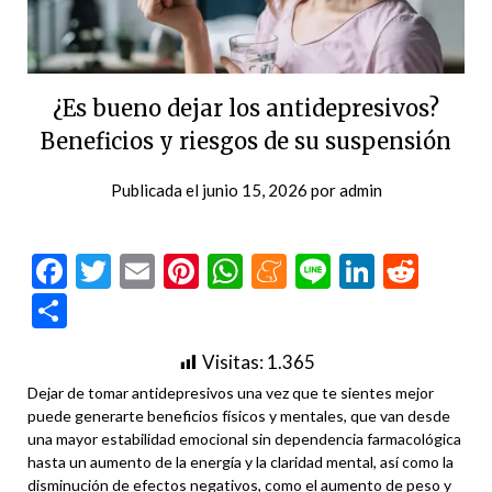
¿Es bueno dejar los antidepresivos?
Beneficios y riesgos de su suspensión
Publicada el
junio 15, 2026
por
admin
Facebook
Twitter
Email
Pinterest
WhatsApp
Meneame
Line
LinkedI
Redd
Compartir
Visitas:
1.365
Dejar de tomar antidepresivos una vez que te sientes mejor
puede generarte beneficios físicos y mentales, que van desde
una mayor estabilidad emocional sin dependencia farmacológica
hasta un aumento de la energía y la claridad mental, así como la
disminución de efectos negativos, como el aumento de peso y