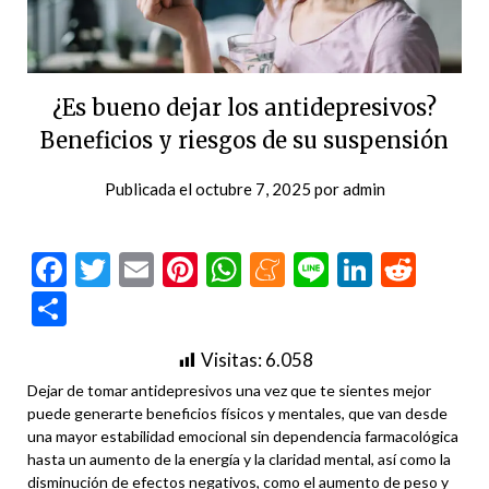
¿Es bueno dejar los antidepresivos?
Beneficios y riesgos de su suspensión
Publicada el
octubre 7, 2025
por
admin
Facebook
Twitter
Email
Pinterest
WhatsApp
Meneame
Line
LinkedI
Redd
Compartir
Visitas:
6.058
Dejar de tomar antidepresivos una vez que te sientes mejor
puede generarte beneficios físicos y mentales, que van desde
una mayor estabilidad emocional sin dependencia farmacológica
hasta un aumento de la energía y la claridad mental, así como la
disminución de efectos negativos, como el aumento de peso y