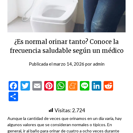
¿Es normal orinar tanto? Conoce la
frecuencia saludable según un médico
Publicada el
marzo 14, 2026
por
admin
Facebook
Twitter
Email
Pinterest
WhatsApp
Meneame
Line
LinkedI
Redd
Compartir
Visitas:
2.724
Aunque la cantidad de veces que orinamos en un día varía, hay
algunos valores que se consideran normales o típicos. En
general, ir al baño para orinar de cuatro a ocho veces durante