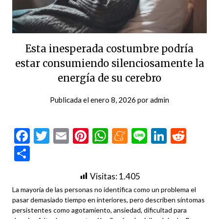
Esta inesperada costumbre podría
estar consumiendo silenciosamente la
energía de su cerebro
Publicada el
enero 8, 2026
por
admin
Facebook
Twitter
Email
Pinterest
WhatsApp
Meneame
Line
LinkedI
Redd
Compartir
Visitas:
1.405
La mayoría de las personas no identifica como un problema el
pasar demasiado tiempo en interiores, pero describen síntomas
persistentes como agotamiento, ansiedad, dificultad para