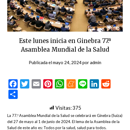
Este lunes inicia en Ginebra 77.ª
Asamblea Mundial de la Salud
Publicada el
mayo 24, 2024
por
admin
Facebook
Twitter
Email
Pinterest
WhatsApp
Meneame
Line
LinkedI
Redd
Compartir
Visitas:
375
La 77.ª Asamblea Mundial de la Salud se celebrará en Ginebra (Suiza)
del 27 de mayo al 1 de junio de 2024. El lema de la Asamblea de la
Salud de este año es: Todos por la salud, salud para todos.