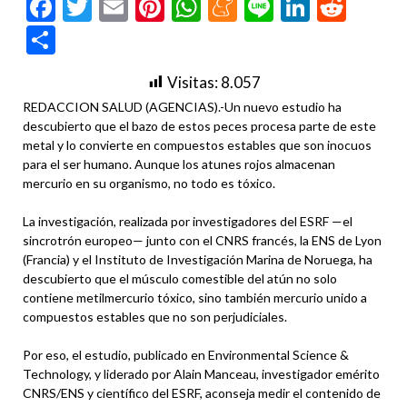
Facebook
Twitter
Email
Pinterest
WhatsApp
Meneame
Line
LinkedI
Redd
Compartir
Visitas:
8.057
REDACCION SALUD (AGENCIAS).-Un nuevo estudio ha
descubierto que el bazo de estos peces procesa parte de este
metal y lo convierte en compuestos estables que son inocuos
para el ser humano. Aunque los atunes rojos almacenan
mercurio en su organismo, no todo es tóxico.
La investigación, realizada por investigadores del ESRF —el
sincrotrón europeo— junto con el CNRS francés, la ENS de Lyon
(Francia) y el Instituto de Investigación Marina de Noruega, ha
descubierto que el músculo comestible del atún no solo
contiene metilmercurio tóxico, sino también mercurio unido a
compuestos estables que no son perjudiciales.
Por eso, el estudio, publicado en Environmental Science &
Technology, y liderado por Alain Manceau, investigador emérito
CNRS/ENS y científico del ESRF, aconseja medir el contenido de