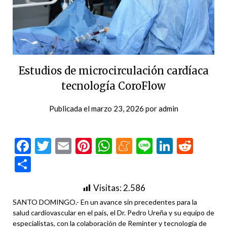
Estudios de microcirculación cardíaca
tecnología CoroFlow
Publicada el
marzo 23, 2026
por
admin
Facebook
Twitter
Email
Pinterest
WhatsApp
Meneame
Line
LinkedI
Redd
Compartir
Visitas:
2.586
SANTO DOMINGO.- En un avance sin precedentes para la
salud cardiovascular en el país, el Dr. Pedro Ureña y su equipo de
especialistas, con la colaboración de Reminter y tecnología de