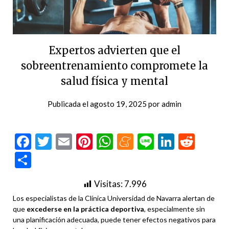
Expertos advierten que el
sobreentrenamiento compromete la
salud física y mental
Publicada el
agosto 19, 2025
por
admin
Facebook
Twitter
Email
Pinterest
WhatsApp
Meneame
Line
LinkedI
Redd
Compartir
Visitas:
7.996
Los especialistas de la Clínica Universidad de Navarra alertan de
que
excederse en la práctica deportiva
, especialmente sin
una planificación adecuada, puede tener efectos negativos para