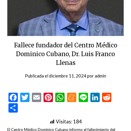
Fallece fundador del Centro Médico
Dominico Cubano, Dr. Luis Franco
Llenas
Publicada el
diciembre 11, 2024
por
admin
Facebook
Twitter
Email
Pinterest
WhatsApp
Meneame
Line
LinkedI
Redd
Compartir
Visitas:
184
El Centro Médico Dominico Cubano informo el fallecimiento del