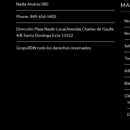
Nadia Alvarez |RD
MA
Phone: 849-656-5405
Not
Dirección Plaza Naylin Local,Avenida Charles de Gaulle
Not
4/B Santo Domingo Este 11512
Sal
GrupoRDN todo los derechos reservados
Te
AR
Bi
Clí
I
F