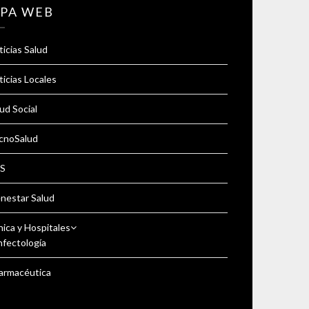
PA WEB
icias Salud
icias Locales
ud Social
cnoSalud
S
enestar Salud
nica y Hospitales
nfectología
armacéutica