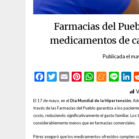
Farmacias del Pueb
medicamentos de ca
Publicada el
ma
Facebook
Twitter
Email
Pinterest
WhatsAp
Menea
Line
L
V
El 17 de mayo, en el
Día Mundial de la Hipertensión
, Ad
través de las Farmacias del Pueblo garantiza a los pacien
costo, reduciendo significativamente el gasto familiar. Lo
considerablemente menos que en farmacias comerciales.
Pérez aseguró que los medicamentos ofrecidos cumplen c