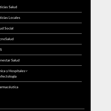
icias Salud
icias Locales
ud Social
cnoSalud
S
enestar Salud
nica y Hospitales
nfectología
armacéutica