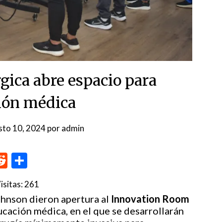
gica abre espacio para
ión médica
sto 10, 2024
por
admin
p
me
inkedIn
Reddit
Compartir
isitas:
261
hnson dieron apertura al
Innovation Room
cación médica, en el que se desarrollarán