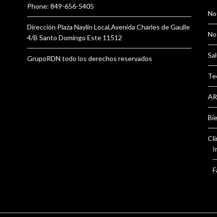
Phone: 849-656-5405
Not
Dirección Plaza Naylin Local,Avenida Charles de Gaulle
Not
4/B Santo Domingo Este 11512
Sal
GrupoRDN todo los derechos reservados
Te
AR
Bi
Clí
I
F