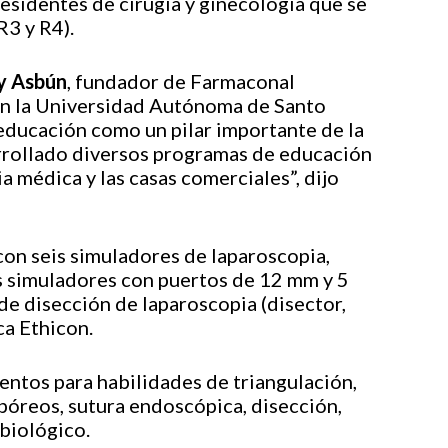
residentes de cirugía y ginecología que se
R3 y R4).
 Asbún
, fundador de Farmaconal
en la Universidad Autónoma de Santo
educación como un pilar importante de la
rollado diversos programas de educación
a médica y las casas comerciales”, dijo
con seis simuladores de laparoscopia,
s simuladores con puertos de 12 mm y 5
de disección de laparoscopia (disector,
rca Ethicon.
ntos para habilidades de triangulación,
póreos, sutura endoscópica, disección,
 biológico.