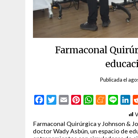
Farmaconal Quirúr
educac
Publicada el
ago
Facebook
Twitter
Email
Pinterest
WhatsAp
Menea
Line
L
V
Farmaconal Quirúrgica y Johnson & Jo
doctor Wady Asbún, un espacio de edu