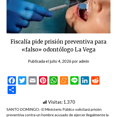
Fiscalía pide prisión preventiva para
«falso» odontólogo La Vega
Publicada el
julio 4, 2026
por
admin
Facebook
Twitter
Email
Pinterest
WhatsApp
Meneame
Line
LinkedI
Redd
Compartir
Visitas:
1.370
SANTO DOMINGO.- El Ministerio Público solicitará prisión
preventiva contra un hombre acusado de ejercer ilegalmente la