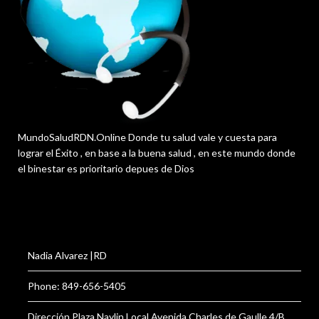
MundoSaludRDN.Online Donde tu salud vale y cuesta para
lograr el Éxito , en base a la buena salud , en este mundo donde
el binestar es prioritario depues de Dios
Nadia Alvarez |RD
Phone: 849-656-5405
Dirección Plaza Naylin Local,Avenida Charles de Gaulle 4/B