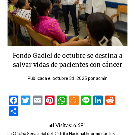
Fondo Gadiel de octubre se destina a
salvar vidas de pacientes con cáncer
Publicada el
octubre 31, 2025
por
admin
Facebook
Twitter
Email
Pinterest
WhatsApp
Meneame
Line
LinkedI
Redd
Compartir
Visitas:
6.691
La Oficina Senatorial del Distrito Nacional informó que los