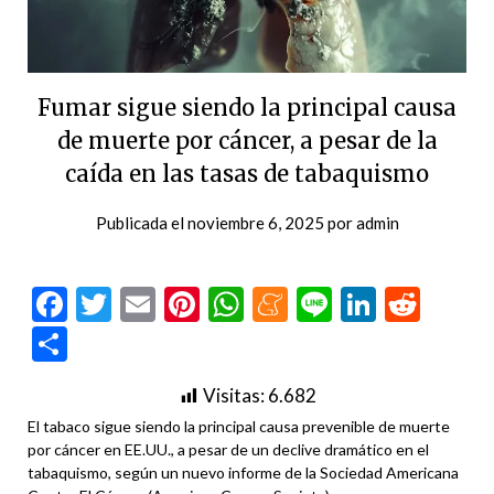
Fumar sigue siendo la principal causa
de muerte por cáncer, a pesar de la
caída en las tasas de tabaquismo
Publicada el
noviembre 6, 2025
por
admin
Facebook
Twitter
Email
Pinterest
WhatsApp
Meneame
Line
LinkedI
Redd
Compartir
Visitas:
6.682
El tabaco sigue siendo la principal causa prevenible de muerte
por cáncer en EE.UU., a pesar de un declive dramático en el
tabaquismo, según un nuevo informe de la Sociedad Americana