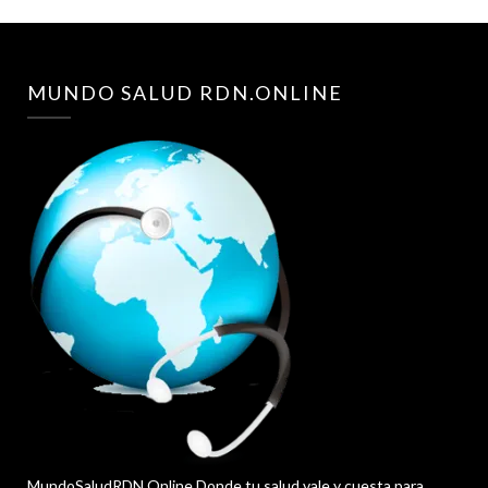
MUNDO SALUD RDN.ONLINE
MundoSaludRDN.Online Donde tu salud vale y cuesta para