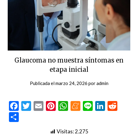
Glaucoma no muestra síntomas en
etapa inicial
Publicada el
marzo 24, 2026
por
admin
Facebook
Twitter
Email
Pinterest
WhatsApp
Meneame
Line
LinkedI
Redd
Compartir
Visitas:
2.275