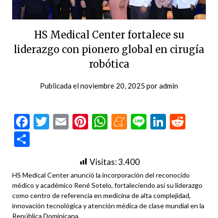
HS Medical Center fortalece su
liderazgo con pionero global en cirugía
robótica
Publicada el
noviembre 20, 2025
por
admin
Facebook
Twitter
Email
Pinterest
WhatsApp
Meneame
Line
LinkedI
Redd
Compartir
Visitas:
3.400
HS Medical Center anunció la incorporación del reconocido
médico y académico René Sotelo, fortaleciendo así su liderazgo
como centro de referencia en medicina de alta complejidad,
innovación tecnológica y atención médica de clase mundial en la
República Dominicana.