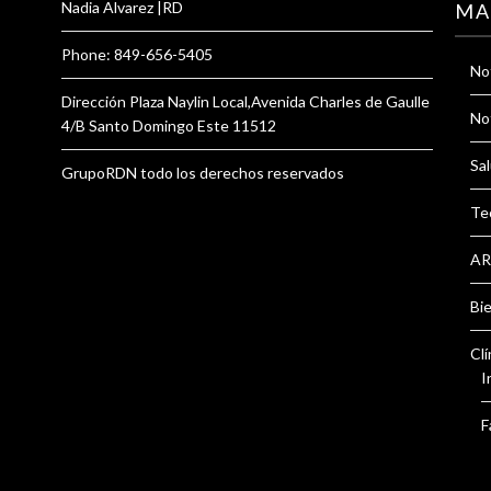
Nadia Alvarez |RD
MA
Phone: 849-656-5405
Not
Dirección Plaza Naylin Local,Avenida Charles de Gaulle
Not
4/B Santo Domingo Este 11512
Sal
GrupoRDN todo los derechos reservados
Te
AR
Bi
Clí
I
F