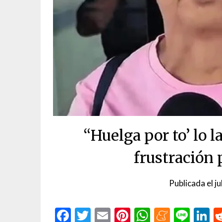
“Huelga por to’ lo 
frustración
Publicada el
ju
Facebook
Twitter
Email
Pinterest
WhatsAp
Menea
Line
L