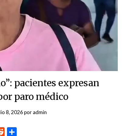
lao”: pacientes expresan
 por paro médico
lio 8, 2026
por
admin
p
me
inkedIn
Reddit
Compartir