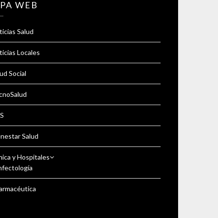
PA WEB
icias Salud
icias Locales
ud Social
cnoSalud
S
enestar Salud
nica y Hospitales
nfectología
armacéutica