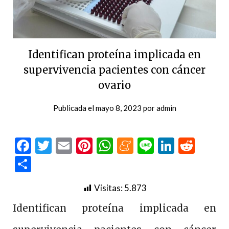
Identifican proteína implicada en
supervivencia pacientes con cáncer
ovario
Publicada el
mayo 8, 2023
por
admin
Facebook
Twitter
Email
Pinterest
WhatsApp
Meneame
Line
LinkedI
Redd
Compartir
Visitas:
5.873
Identifican proteína implicada en