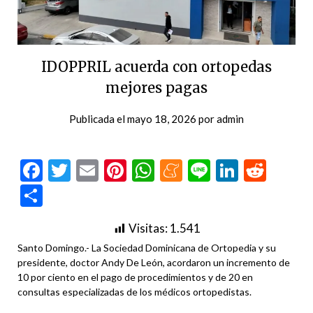
IDOPPRIL acuerda con ortopedas
mejores pagas
Publicada el
mayo 18, 2026
por
admin
Facebook
Twitter
Email
Pinterest
WhatsApp
Meneame
Line
LinkedI
Redd
Compartir
Visitas:
1.541
Santo Domingo.- La Sociedad Dominicana de Ortopedia y su
presidente, doctor Andy De León, acordaron un incremento de
10 por ciento en el pago de procedimientos y de 20 en
consultas especializadas de los médicos ortopedistas.