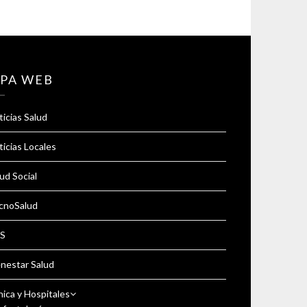
PA WEB
icias Salud
icias Locales
ud Social
cnoSalud
S
enestar Salud
nica y Hospitales