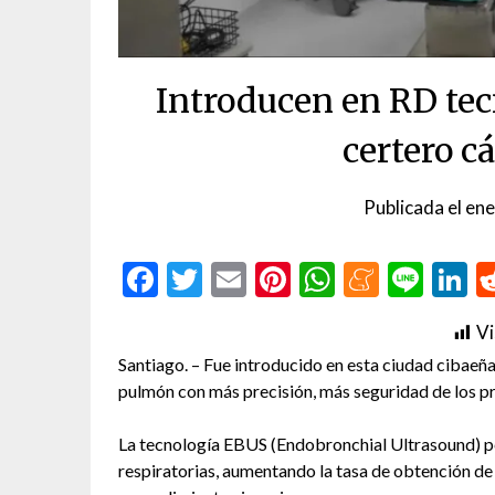
Introducen en RD tec
certero 
Publicada el
ene
Facebook
Twitter
Email
Pinterest
WhatsAp
Menea
Line
L
Vi
Santiago. – Fue introducido en esta ciudad cibaeña
pulmón con más precisión, más seguridad de los p
La tecnología EBUS (Endobronchial Ultrasound) pe
respiratorias, aumentando la tasa de obtención de