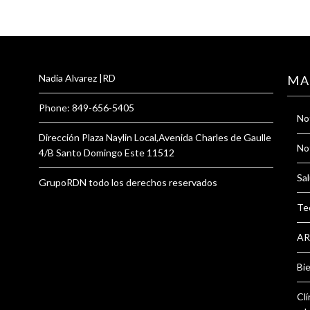
Nadia Alvarez |RD
MA
Phone: 849-656-5405
Not
Dirección Plaza Naylin Local,Avenida Charles de Gaulle
Not
4/B Santo Domingo Este 11512
Sal
GrupoRDN todo los derechos reservados
Te
AR
Bi
Clí