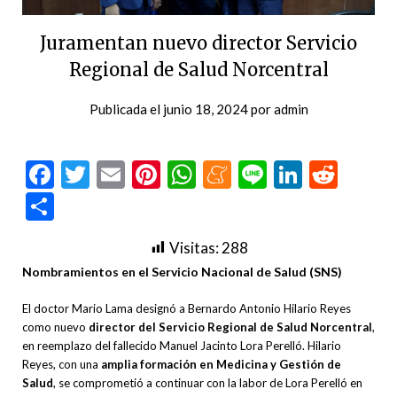
Juramentan nuevo director Servicio
Regional de Salud Norcentral
Publicada el
junio 18, 2024
por
admin
Facebook
Twitter
Email
Pinterest
WhatsApp
Meneame
Line
LinkedI
Redd
Compartir
Visitas:
288
Nombramientos en el Servicio Nacional de Salud (SNS)
El doctor Mario Lama designó a Bernardo Antonio Hilario Reyes
como nuevo
director del Servicio Regional de Salud Norcentral
,
en reemplazo del fallecido Manuel Jacinto Lora Perelló. Hilario
Reyes, con una
amplia formación en Medicina y Gestión de
Salud
, se comprometió a continuar con la labor de Lora Perelló en