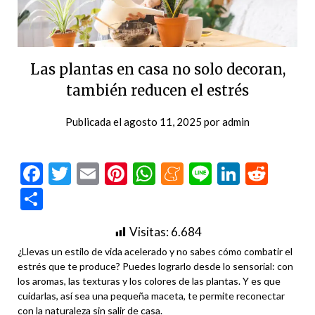
Las plantas en casa no solo decoran,
también reducen el estrés
Publicada el
agosto 11, 2025
por
admin
Facebook
Twitter
Email
Pinterest
WhatsApp
Meneame
Line
LinkedI
Redd
Compartir
Visitas:
6.684
¿Llevas un estilo de vida acelerado y no sabes cómo combatir el
estrés que te produce? Puedes lograrlo desde lo sensorial: con
los aromas, las texturas y los colores de las plantas. Y es que
cuidarlas, así sea una pequeña maceta, te permite reconectar
con la naturaleza sin salir de casa.