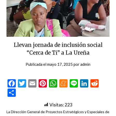
Llevan jornada de inclusión social
“Cerca de Ti” a La Ureña
Publicada el
mayo 17, 2025
por
admin
Facebook
Twitter
Email
Pinterest
WhatsApp
Meneame
Line
LinkedI
Redd
Compartir
Visitas:
223
La Dirección General de Proyectos Estratégicos y Especiales de