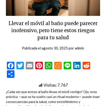
Llevar el móvil al baño puede parecer
inofensivo, pero tiene estos riesgos
para tu salud
Publicada el
agosto 30, 2025
por
admin
Facebook
Twitter
Email
Pinterest
WhatsApp
Meneame
Line
LinkedI
Redd
Compartir
Visitas:
7.767
¿Cada vez que entras al baño llevas el móvil contigo? Ojo, esta
práctica —que se ha vuelto casi un ritual moderno— puede traer
consecuencias para la salud, como estreñimiento y