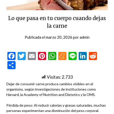
Lo que pasa en tu cuerpo cuando dejas
la carne
Publicada el
marzo 20, 2026
por
admin
Facebook
Twitter
Email
Pinterest
WhatsApp
Meneame
Line
LinkedI
Redd
Compartir
Visitas:
2.733
Dejar de consumir carne produce cambios visibles en el
organismo, según investigaciones de instituciones como
Harvard, la Academy of Nutrition and Dietetics y la OMS.
Pérdida de peso: Al reducir calorías y grasas saturadas, muchas
personas experimentan una disminución del peso corporal.