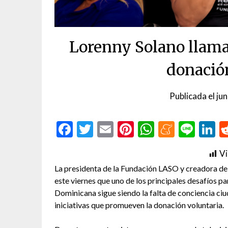
Lorenny Solano llama 
donació
Publicada el
ju
Facebook
Twitter
Email
Pinterest
WhatsAp
Menea
Line
L
Vi
La presidenta de la Fundación LASO y creadora de
este viernes que uno de los principales desafíos p
Dominicana sigue siendo la falta de conciencia ciud
iniciativas que promueven la donación voluntaria.