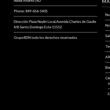
Nadia Alvarez |RD
MA
Phone: 849-656-5405
Not
Dirección Plaza Naylin Local,Avenida Charles de Gaulle
Not
4/B Santo Domingo Este 11512
Sal
GrupoRDN todo los derechos reservados
Te
AR
Bi
Clí
I
F