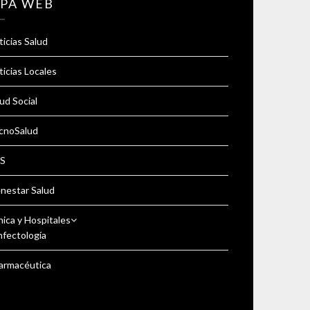
PA WEB
icias Salud
icias Locales
ud Social
cnoSalud
S
enestar Salud
nica y Hospitales
nfectología
armacéutica