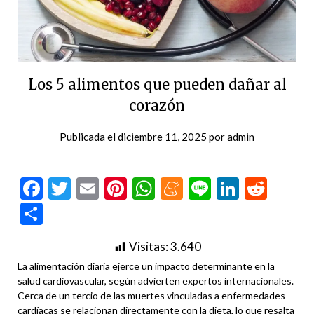
Los 5 alimentos que pueden dañar al
corazón
Publicada el
diciembre 11, 2025
por
admin
Facebook
Twitter
Email
Pinterest
WhatsApp
Meneame
Line
LinkedI
Redd
Compartir
Visitas:
3.640
La alimentación diaria ejerce un impacto determinante en la
salud cardiovascular, según advierten expertos internacionales.
Cerca de un tercio de las muertes vinculadas a enfermedades
cardíacas se relacionan directamente con la dieta, lo que resalta