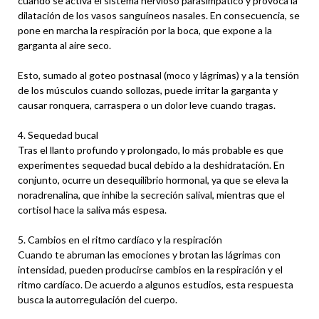
cuando se activa el sistema nervioso parasimpático y provoca la
dilatación de los vasos sanguíneos nasales. En consecuencia, se
pone en marcha la respiración por la boca, que expone a la
garganta al aire seco.
Esto, sumado al goteo postnasal (moco y lágrimas) y a la tensión
de los músculos cuando sollozas, puede irritar la garganta y
causar ronquera, carraspera o un dolor leve cuando tragas.
4. Sequedad bucal
Tras el llanto profundo y prolongado, lo más probable es que
experimentes sequedad bucal debido a la deshidratación. En
conjunto, ocurre un desequilibrio hormonal, ya que se eleva la
noradrenalina, que inhibe la secreción salival, mientras que el
cortisol hace la saliva más espesa.
5. Cambios en el ritmo cardíaco y la respiración
Cuando te abruman las emociones y brotan las lágrimas con
intensidad, pueden producirse cambios en la respiración y el
ritmo cardíaco. De acuerdo a algunos estudios, esta respuesta
busca la autorregulación del cuerpo.