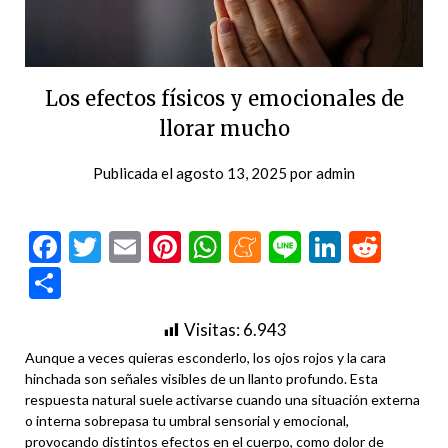
Los efectos físicos y emocionales de
llorar mucho
Publicada el
agosto 13, 2025
por
admin
Facebook
Twitter
Email
Pinterest
WhatsApp
Meneame
Line
LinkedI
Redd
Compartir
Visitas:
6.943
Aunque a veces quieras esconderlo, los ojos rojos y la cara
hinchada son señales visibles de un llanto profundo. Esta
respuesta natural suele activarse cuando una situación externa
o interna sobrepasa tu umbral sensorial y emocional,
provocando distintos efectos en el cuerpo, como dolor de