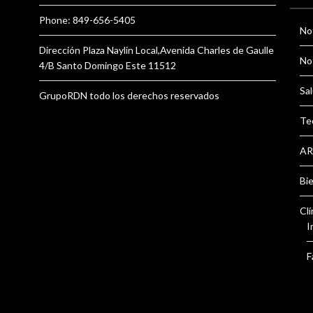
Phone: 849-656-5405
Not
Dirección Plaza Naylin Local,Avenida Charles de Gaulle
Not
4/B Santo Domingo Este 11512
Sal
GrupoRDN todo los derechos reservados
Te
AR
Bi
Clí
I
F