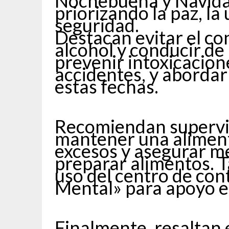
Nochebuena y Navida
priorizando la paz, la 
seguridad.
Destacan evitar el c
alcohol y conducir d
prevenir intoxicacio
accidentes, y abordar
estas fechas.
Recomiendan supervis
mantener una aliment
excesos y asegurar me
preparar alimentos. 
uso del centro de con
Mental» para apoyo e
Finalmente, resaltan 