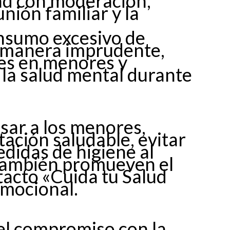
d con moderación,
unión familiar y la
onsumo excesivo de
e manera imprudente,
nes en menores y
 la salud mental durante
ar a los menores,
ación saludable, evitar
didas de higiene al
También promueven el
tacto «Cuida tu Salud
mocional.
el compromiso con la