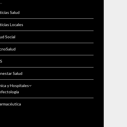
icias Salud
icias Locales
ud Social
cnoSalud
S
enestar Salud
nica y Hospitales
nfectología
armacéutica