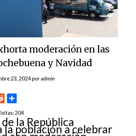
exhorta moderación en las
Nochebuena y Navidad
mbre 23, 2024
por
admin
p
me
inkedIn
Reddit
Compartir
isitas:
204
 de la República
la población a celebrar