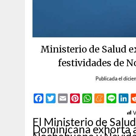
Ministerio de Salud 
festividades de 
Publicada el
dicie
Facebook
Twitter
Email
Pinterest
WhatsAp
Menea
Line
L
V
El Ministerio de Salud
Dominicana exhorta a 