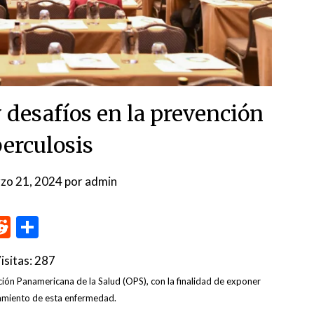
desafíos en la prevención
berculosis
zo 21, 2024
por
admin
p
me
inkedIn
Reddit
Compartir
isitas:
287
ción Panamericana de la Salud (OPS), con la finalidad de exponer
atamiento de esta enfermedad.