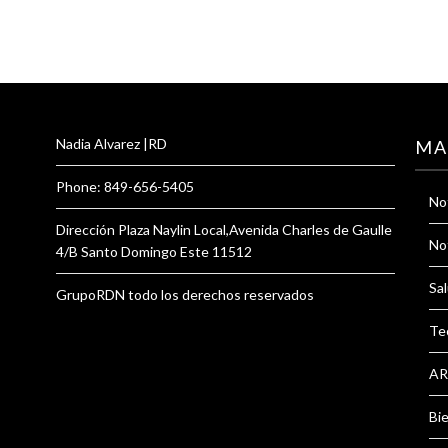
Nadia Alvarez |RD
MA
Phone: 849-656-5405
Not
Dirección Plaza Naylin Local,Avenida Charles de Gaulle
Not
4/B Santo Domingo Este 11512
Sal
GrupoRDN todo los derechos reservados
Te
AR
Bi