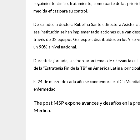
seguimiento clínico, tratamiento, como parte de las priorid
medida eficaz para su control.
De su lado, la doctora Rubelina Santos directora Asistencia
esa institución se han implementado acciones que van desd
través de 32 equipos Genexpert distribuidos en los 9 serv
un
90%
a nivel nacional.
Durante la jornada, se abordaron temas de relevancia en la
de la “Estrategia Fin de la TB” en
América Latina
, princip
El 24 de marzo de cada año se conmemora el «Dia Mundial de
enfermedad.
The post MSP expone avances y desafíos en la pre
Médica.