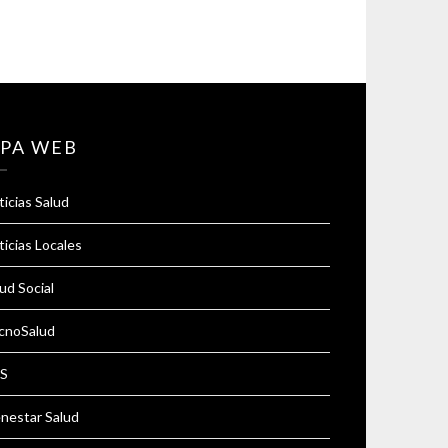
PA WEB
icias Salud
icias Locales
ud Social
cnoSalud
S
enestar Salud