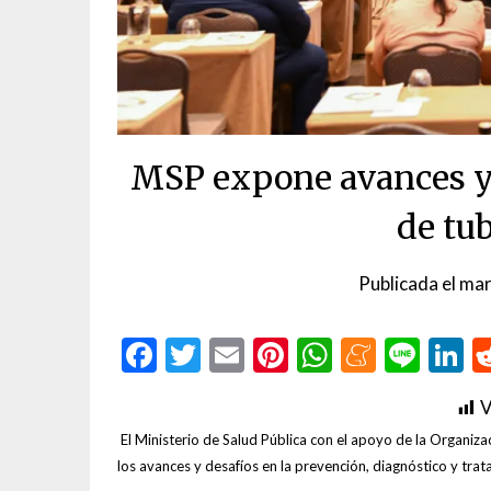
MSP expone avances y 
de tu
Publicada el
mar
Facebook
Twitter
Email
Pinterest
WhatsAp
Menea
Line
L
V
El Ministerio de Salud Pública con el apoyo de la Organiza
los avances y desafíos en la prevención, diagnóstico y tr