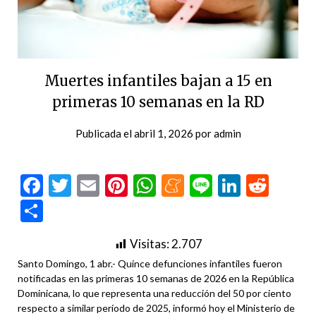
Muertes infantiles bajan a 15 en
primeras 10 semanas en la RD
Publicada el
abril 1, 2026
por
admin
Facebook
Twitter
Email
Pinterest
WhatsApp
Meneame
Line
LinkedI
Redd
Compartir
Visitas:
2.707
Santo Domingo, 1 abr.- Quince defunciones infantiles fueron
notificadas en las primeras 10 semanas de 2026 en la República
Dominicana, lo que representa una reducción del 50 por ciento
respecto a similar período de 2025, informó hoy el Ministerio de