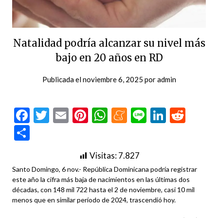
Natalidad podría alcanzar su nivel más
bajo en 20 años en RD
Publicada el
noviembre 6, 2025
por
admin
Facebook
Twitter
Email
Pinterest
WhatsApp
Meneame
Line
LinkedI
Redd
Compartir
Visitas:
7.827
Santo Domingo, 6 nov.- República Dominicana podría registrar
este año la cifra más baja de nacimientos en las últimas dos
décadas, con 148 mil 722 hasta el 2 de noviembre, casi 10 mil
menos que en similar período de 2024, trascendió hoy.