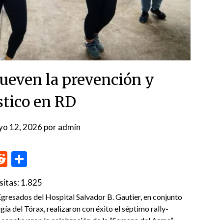
even la prevención y
stico en RD
yo 12, 2026
por
admin
p
me
inkedIn
Reddit
Compartir
sitas:
1.825
sados del Hospital Salvador B. Gautier, en conjunto
a del Tórax, realizaron con éxito el séptimo rally-