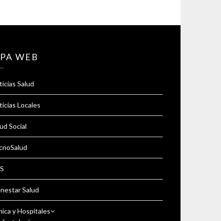
PA WEB
icias Salud
icias Locales
ud Social
cnoSalud
S
enestar Salud
nica y Hospitales