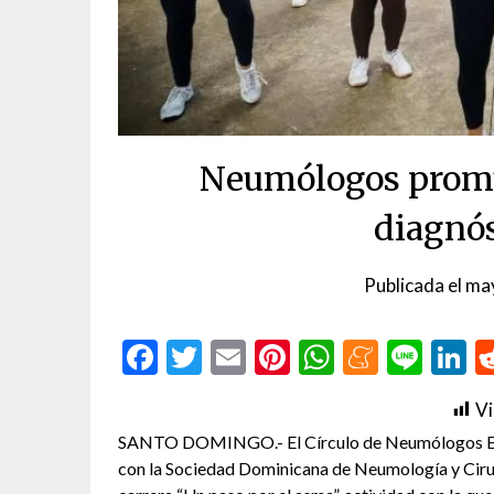
Neumólogos promu
diagnó
Publicada el
ma
Facebook
Twitter
Email
Pinterest
WhatsAp
Menea
Line
L
Vi
SANTO DOMINGO.- El Círculo de Neumólogos Egre
con la Sociedad Dominicana de Neumología y Cirugí