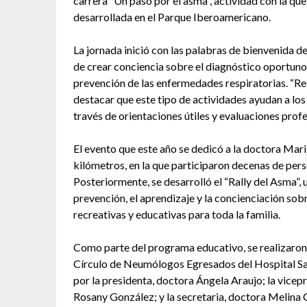
carrera “Un paso por el asma”, actividad con la qu
desarrollada en el Parque Iberoamericano.
La jornada inició con las palabras de bienvenida d
de crear conciencia sobre el diagnóstico oportuno 
prevención de las enfermedades respiratorias. “Resp
destacar que este tipo de actividades ayudan a lo
través de orientaciones útiles y evaluaciones profe
El evento que este año se dedicó a la doctora Mar
kilómetros, en la que participaron decenas de pers
Posteriormente, se desarrolló el “Rally del Asma”,
prevención, el aprendizaje y la concienciación sob
recreativas y educativas para toda la familia.
Como parte del programa educativo, se realizaron 
Círculo de Neumólogos Egresados del Hospital Sa
por la presidenta, doctora Ángela Araujo; la vicep
Rosany González; y la secretaria, doctora Melina 