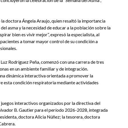
e concluyeron la celebración de la “Semana del Asma”,
e la doctora Ángela Araujo, quien resaltó la importancia
del asma y la necesidad de educar a la población sobre la
irar bien es vivir mejor”, expresó la especialista, al
s pacientes a tomar mayor control de su condición a
sionales.
i Luz Rodríguez Peña, comenzó con una carrera de tres
onas en un ambiente familiar y de integración.
 una dinámica interactiva orientada a promover la
re esta condición respiratoria mediante actividades
juegos interactivos organizados por la directiva del
lvador B. Gautier para el período 2026-2028, integrada
residenta, doctora Alicia Núñez; la tesorera, doctora
Cabrera.