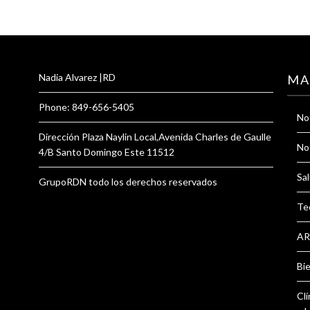
Nadia Alvarez |RD
MA
Phone: 849-656-5405
Not
Dirección Plaza Naylin Local,Avenida Charles de Gaulle
Not
4/B Santo Domingo Este 11512
Sal
GrupoRDN todo los derechos reservados
Te
AR
Bi
Clí