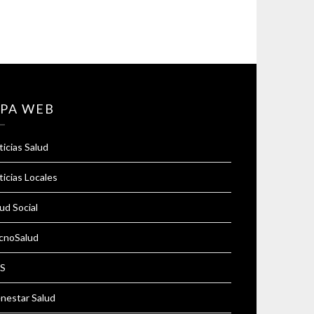
PA WEB
icias Salud
icias Locales
ud Social
cnoSalud
S
enestar Salud