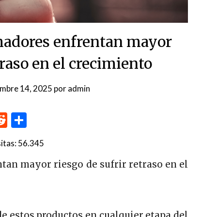
madores enfrentan mayor
traso en el crecimiento
embre 14, 2025
por
admin
p
me
inkedIn
Reddit
Compartir
itas:
56.345
an mayor riesgo de sufrir retraso en el
e estos productos en cualquier etapa del