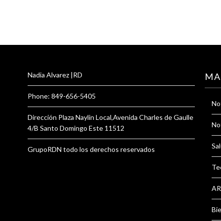
Nadia Alvarez |RD
MA
Phone: 849-656-5405
Not
Dirección Plaza Naylin Local,Avenida Charles de Gaulle
Not
4/B Santo Domingo Este 11512
Sal
GrupoRDN todo los derechos reservados
Te
AR
Bi