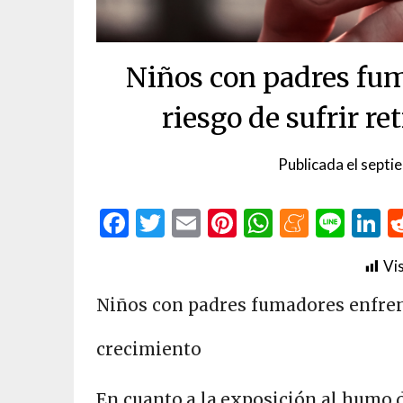
Niños con padres fu
riesgo de sufrir re
Publicada el
septi
Facebook
Twitter
Email
Pinterest
WhatsAp
Menea
Line
L
Vis
Niños con padres fumadores enfrent
crecimiento
En cuanto a la exposición al humo d