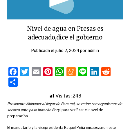
Nivel de agua en Presas es
adecuado,dice el gobierno
Publicada el
julio 2, 2024
por
admin
Facebook
Twitter
Email
Pinterest
WhatsApp
Meneame
Line
LinkedI
Redd
Compartir
Visitas:
248
Presidente Abinader al llegar de Panamá, se reúne con organismos de
socorro ante paso huracán Bery
l para verificar el novel de
preparación.
El mandatario y la vicepresidenta Raquel Peña encabezaron este