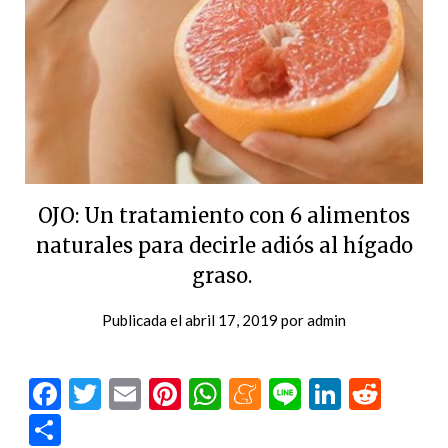
OJO: Un tratamiento con 6 alimentos
naturales para decirle adiós al hígado
graso.
Publicada el
abril 17, 2019
por
admin
Facebook
Twitter
Email
Pinterest
WhatsApp
Meneame
Line
LinkedI
Redd
Compartir