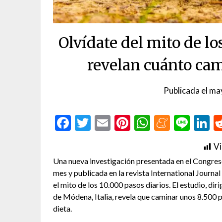
Olvídate del mito de lo
revelan cuánto ca
Publicada el
ma
Facebook
Twitter
Email
Pinterest
WhatsAp
Menea
Line
L
Vi
Una nueva investigación presentada en el Congr
mes y publicada en la revista International Journ
el mito de los 10.000 pasos diarios. El estudio, di
de Módena, Italia, revela que caminar unos 8.500 
dieta.