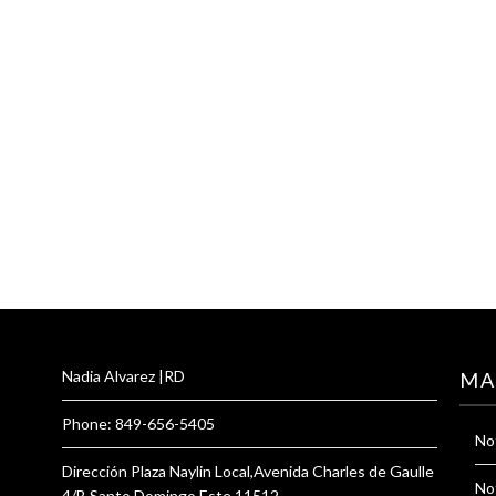
Nadia Alvarez |RD
MA
Phone: 849-656-5405
Not
Dirección Plaza Naylin Local,Avenida Charles de Gaulle
Not
4/B Santo Domingo Este 11512