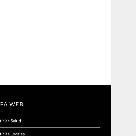
PA WEB
icias Salud
icias Locales