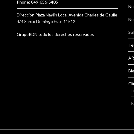
Phone: 849-656-5405
Not
Dirección Plaza Naylin Local,Avenida Charles de Gaulle
Not
4/B Santo Domingo Este 11512
Sal
GrupoRDN todo los derechos reservados
Te
AR
Bi
Clí
I
F