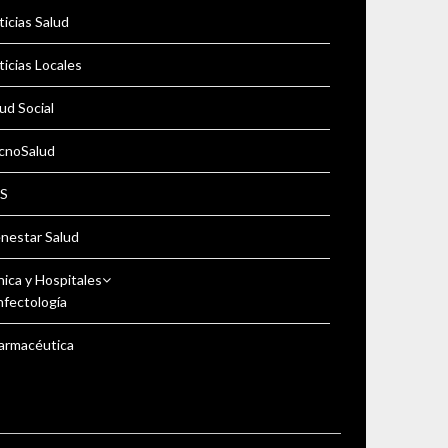
icias Salud
icias Locales
ud Social
cnoSalud
S
enestar Salud
nica y Hospitales
nfectología
armacéutica