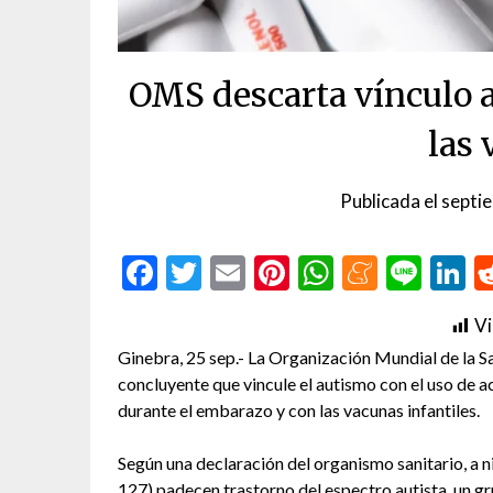
OMS descarta vínculo 
las
Publicada el
septi
Facebook
Twitter
Email
Pinterest
WhatsAp
Menea
Line
L
Vi
Ginebra, 25 sep.- La Organización Mundial de la S
concluyente que vincule el autismo con el uso d
durante el embarazo y con las vacunas infantiles.
Según una declaración del organismo sanitario, a n
127) padecen trastorno del espectro autista, un gr