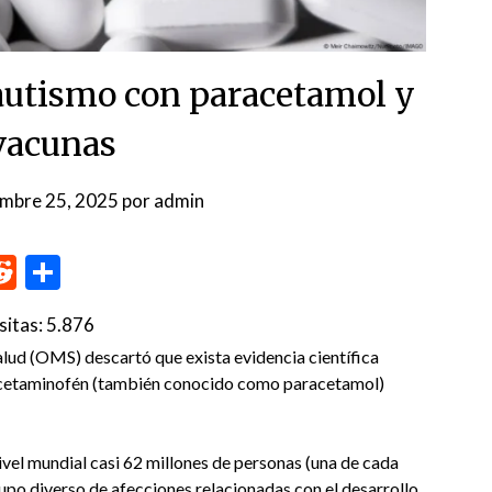
autismo con paracetamol y
 vacunas
embre 25, 2025
por
admin
p
me
inkedIn
Reddit
Compartir
sitas:
5.876
alud (OMS) descartó que exista evidencia científica
e acetaminofén (también conocido como paracetamol)
ivel mundial casi 62 millones de personas (una de cada
upo diverso de afecciones relacionadas con el desarrollo