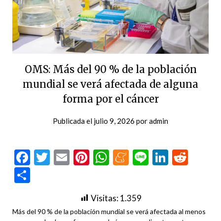
OMS: Más del 90 % de la población
mundial se verá afectada de alguna
forma por el cáncer
Publicada el
julio 9, 2026
por
admin
Facebook
Twitter
Email
Pinterest
WhatsApp
Meneame
Line
LinkedI
Redd
Compartir
Visitas:
1.359
Más del 90 % de la población mundial se verá afectada al menos