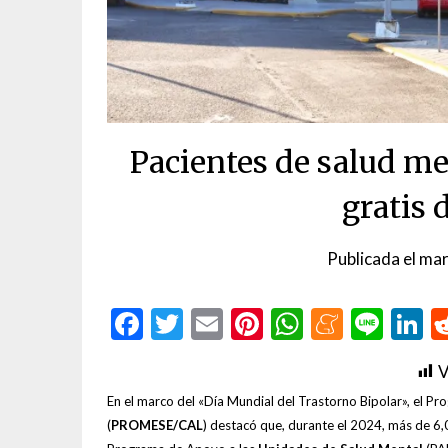
Pacientes de salud m
gratis
Publicada el
mar
Facebook
Twitter
Email
Pinterest
WhatsAp
Menea
Line
L
V
En el marco del «Día Mundial del Trastorno Bipolar», el 
(
PROMESE/CAL
) destacó que, durante el 2024, más de 6