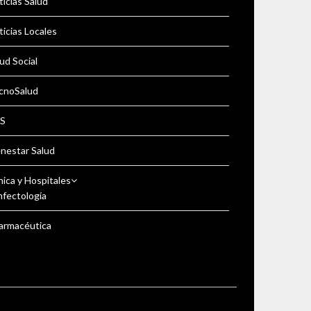
icias Salud
icias Locales
ud Social
cnoSalud
S
enestar Salud
nica y Hospitales
nfectología
armacéutica