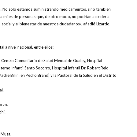
ma. No solo estamos suministrando medicamentos, sino también
a miles de personas que, de otro modo, no podrían acceder a
ón social y el bienestar de nuestros ciudadanos», añadió Lizardo.
 a nivel nacional, entre ellos:
i, Centro Comunitario de Salud Mental de Gualey, Hospital
erno Infantil Santo Socorro, Hospital Infantil Dr. Robert Reid
dre Billini en Pedro Brand) y la Pastoral de la Salud en el Distrito
al.
arzo.
ini.
o Musa.