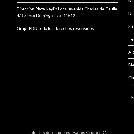
Not
Dirección Plaza Naylin Local,Avenida Charles de Gaulle
Not
4/B Santo Domingo Este 11512
Sal
GrupoRDN todo los derechos reservados
Te
AR
Bi
Clí
I
F
Todos los derechos reservados Grupo RDN